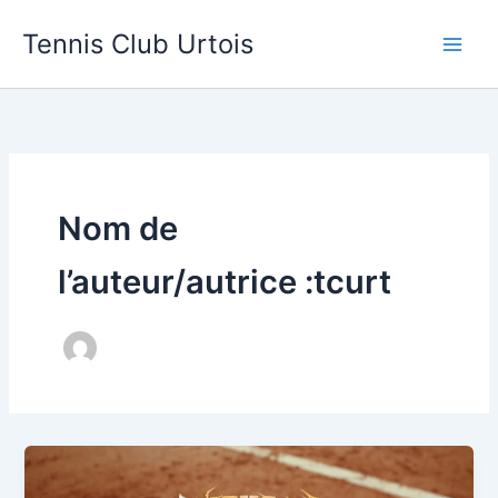
Aller
Main
Tennis Club Urtois
au
Men
contenu
Nom de
l’auteur/autrice :tcurt