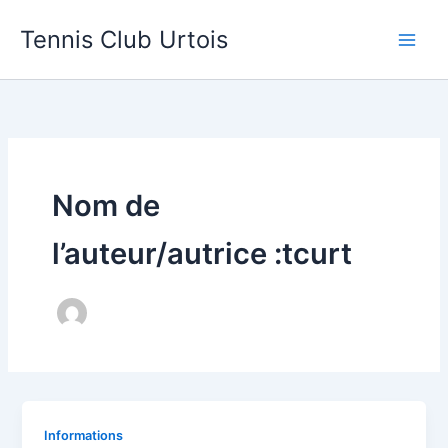
Aller
Main
Tennis Club Urtois
au
Men
contenu
Nom de
l’auteur/autrice :tcurt
Informations