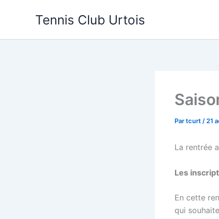
Aller
Tennis Club Urtois
au
contenu
Saison
Par
tcurt
/
21 
La rentrée 
Les inscript
En cette ren
qui souhaite