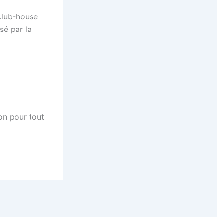
club-house
sé par la
ion pour tout